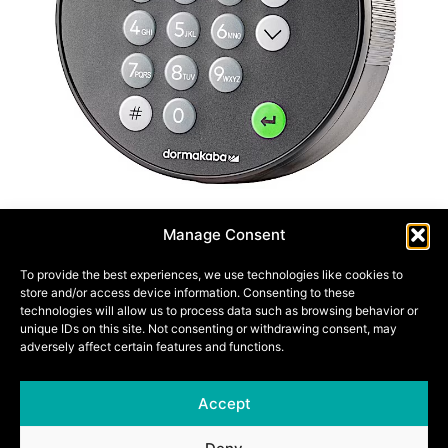
Manage Consent
5 VERSCHILLENDE MODELLEN
To provide the best experiences, we use technologies like cookies to
store and/or access device information. Consenting to these
Model 701 – basic
technologies will allow us to process data such as browsing behavior or
Model 702 – standaard toetsenpaneel voor
unique IDs on this site. Not consenting or withdrawing consent, may
adversely affect certain features and functions.
meerdere gebruikers
Model 703 – dubbel vergrendelingssysteem,
display, Bluetooth-functie, meerdere gebruikers
Accept
Model 704 – vijfvoudig vergrendelingssysteem,