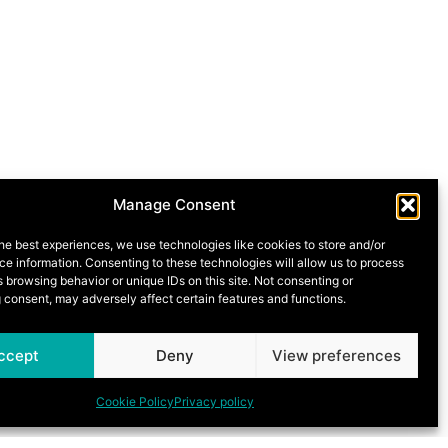
Manage Consent
he best experiences, we use technologies like cookies to store and/or
e information. Consenting to these technologies will allow us to process
 browsing behavior or unique IDs on this site. Not consenting or
 consent, may adversely affect certain features and functions.
ccept
Deny
View preferences
Cookie Policy
Privacy policy