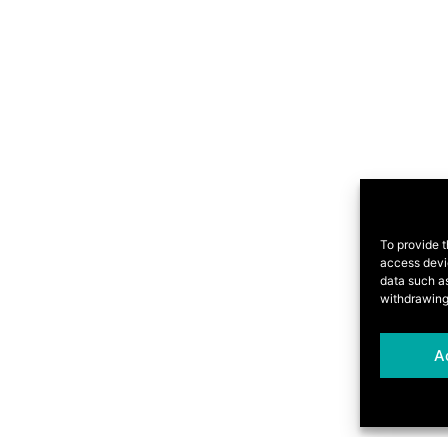
To provide t
access devic
data such as
withdrawing
A