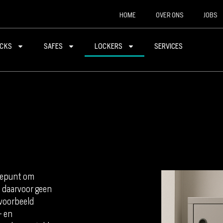
HOME
OVER ONS
JOBS
CKS
SAFES
LOCKERS
SERVICES
ftepunt om
e daarvoor geen
voorbeeld
- en