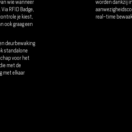
t van wie wanneer
worden dankzij in
 Via RFID Badge,
aanwezigheidscon
ntrole je kiest,
real-time bewaa
n ook graag een
geen deurbewaking
ok standalone
chap voor het
die met de
g met elkaar