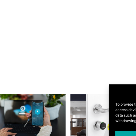
To provide t
access devic
data such as
withdrawing