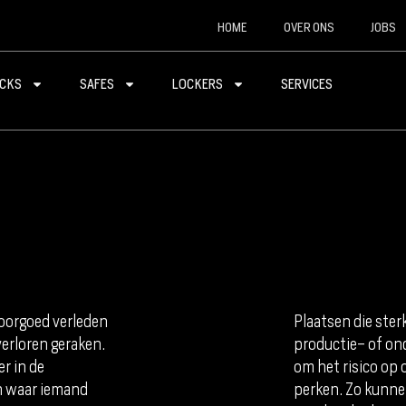
HOME
OVER ONS
JOBS
CKS
SAFES
LOCKERS
SERVICES
voorgoed verleden
Plaatsen die ste
verloren geraken.
productie- of on
r in de
om het risico op 
en waar iemand
perken. Zo kunne