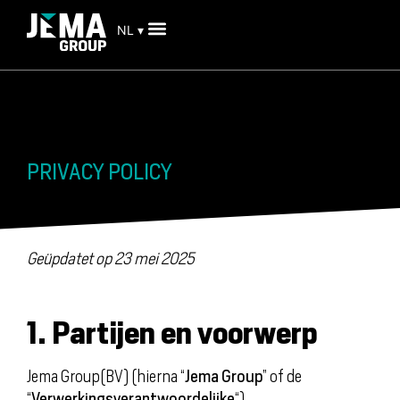
NL ▾
PRIVACY POLICY
Geüpdatet op 23 mei 2025
1. Partijen en voorwerp
Jema Group(BV) (hierna “
Jema Group
” of de
“
Verwerkingsverantwoordelijke
“)