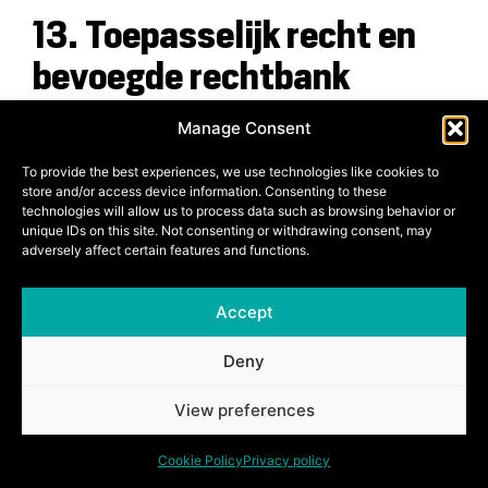
13. Toepasselijk recht en
bevoegde rechtbank
Dit Privacybeleid wordt uitsluitend beheerst door het
Manage Consent
Belgische recht. Elk geschil zal worden voorgelegd aan
To provide the best experiences, we use technologies like cookies to
de rechtbanken van het gerechtelijk arrondissement
store and/or access device information. Consenting to these
van de maatschappelijke zetel van Jema Group.
technologies will allow us to process data such as browsing behavior or
unique IDs on this site. Not consenting or withdrawing consent, may
adversely affect certain features and functions.
14. Contact
Accept
Voor elke vraag of klacht met betrekking tot dit
Deny
privacybeleid kan de Gebruiker contact opnemen met
de Verwerkingsverantwoordelijke op het volgende
View preferences
adres: info@jemagroup.be.
Cookie Policy
Privacy policy