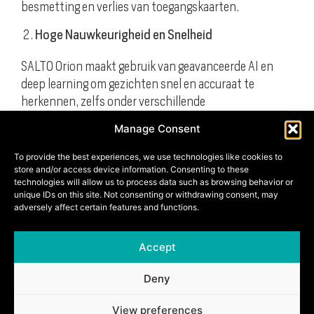
besmetting en verlies van toegangskaarten.
Hoge Nauwkeurigheid en Snelheid
SALTO Orion maakt gebruik van geavanceerde AI en
deep learning om gezichten snel en accuraat te
herkennen, zelfs onder verschillende
lichtomstandigheden en met minimale vertraging.
Manage Consent
Naadloze Integratie met Bestaande Systemen
To provide the best experiences, we use technologies like cookies to
store and/or access device information. Consenting to these
Het systeem kan eenvoudig worden geïntegreerd met
technologies will allow us to process data such as browsing behavior or
andere toegangscontrolesystemen van SALTO, zoals
unique IDs on this site. Not consenting or withdrawing consent, may
adversely affect certain features and functions.
SALTO KS en SALTO Space, evenals met andere
beveiligingsoplossingen binnen een organisatie.
Accept
Meerlagige Beveiliging
Deny
Door biometrische gegevens te combineren met
andere toegangscontrolesystemen, zoals RFID-
View preferences