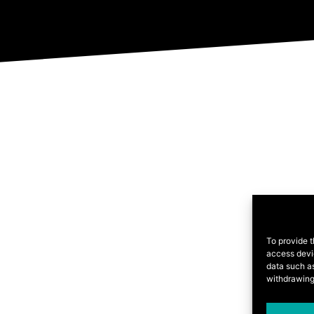
To provide t
access devic
data such as
withdrawing