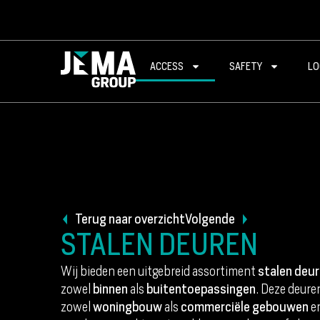
ACCESS
SAFETY
LO
Terug naar overzicht
Volgende
STALEN DEUREN
Wij bieden een uitgebreid assortiment
stalen deu
zowel
binnen
als
buitentoepassingen
. Deze deure
zowel
woningbouw
als
commerciële gebouwen
e