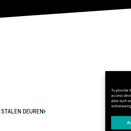
To provide t
access devic
data such as
withdrawing
 STALEN DEUREN
A